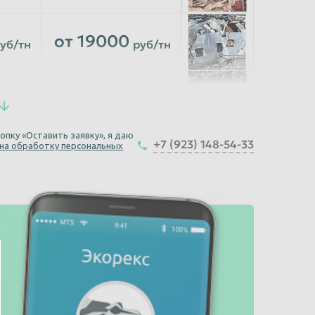
от 19000
уб/тн
руб/тн
от 11000
уб/тн
руб/тн
опку «Оставить заявку», я даю
от 7000
уб/тн
руб/тн
+7 (923) 148-54-33
 на обработку персональных
от 9000
уб/тн
руб/тн
от 20500
уб/тн
руб/тн
от 20500
уб/тн
руб/тн