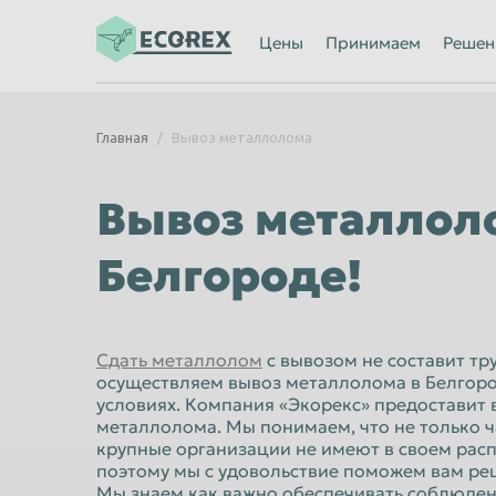
Ижевск
Иркутск
Цены
Принимаем
Решен
Казань
Калининград
Каменск-Уральский
Кемерово
Главная
Вывоз металлолома
Киров
Комсомольск
Кострома
Красногорск
Вывоз металлол
Красноярск
Курган
Белгороде!
Липецк
Люберцы
Махачкала
Миасс
Мурманск
Мытищи
Сдать металлолом
с вывозом не составит тр
осуществляем вывоз металлолома в Белгоро
Нальчик
Нижневартов
условиях. Компания «Экорекс» предоставит 
Нижний Новгород
металлолома. Мы понимаем, что не только ч
Нижний Тагил
крупные организации не имеют в своем рас
Новороссийск
Новосибирск
поэтому мы с удовольствие поможем вам ре
Мы знаем как важно обеспечивать соблюден