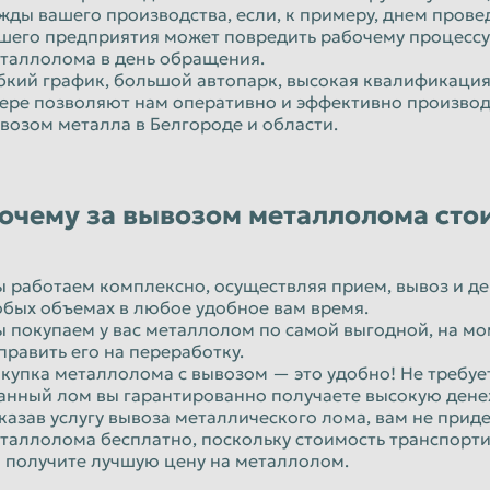
жды вашего производства, если, к примеру, днем пров
шего предприятия может повредить рабочему процессу
таллолома в день обращения.
бкий график, большой автопарк, высокая квалификация
ере позволяют нам оперативно и эффективно произво
возом металла в Белгороде и области.
очему за вывозом металлолома стои
 работаем комплексно, осуществляя прием, вывоз и д
бых объемах в любое удобное вам время.
 покупаем у вас металлолом по самой выгодной, на мо
править его на переработку.
купка металлолома с вывозом — это удобно! Не требует
анный лом вы гарантированно получаете высокую ден
казав услугу вывоза металлического лома, вам не прид
таллолома бесплатно, поскольку стоимость транспортир
 получите лучшую цену на металлолом.