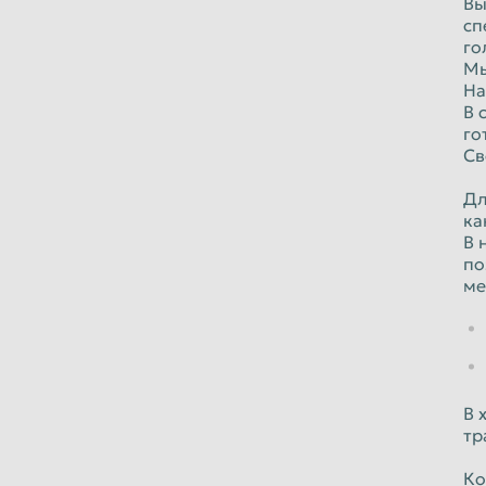
Вы
сп
го
Мы
На
В 
го
Св
Дл
ка
В 
по
ме
В 
тр
Ко