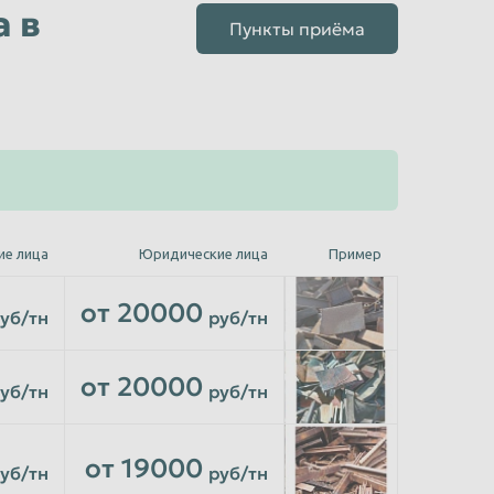
 в
Пункты приёма
ие лица
Юридические лица
Пример
от 20000
уб/тн
руб/тн
от 20000
уб/тн
руб/тн
от 19000
уб/тн
руб/тн