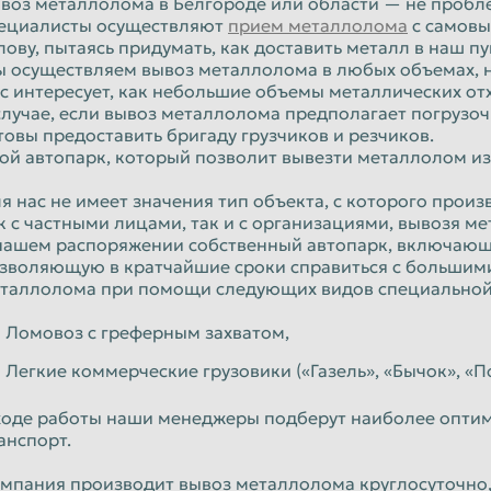
воз металлолома в Белгороде или области — не пробле
ециалисты осуществляют
прием металлолома
с самовы
лову, пытаясь придумать, как доставить металл в наш п
 осуществляем вывоз металлолома в любых объемах, н
с интересует, как небольшие объемы металлических отх
случае, если вывоз металлолома предполагает погрузо
товы предоставить бригаду грузчиков и резчиков.
ой автопарк, который позволит вывезти металлолом из
я нас не имеет значения тип объекта, с которого прои
к с частными лицами, так и с организациями, вывозя мет
нашем распоряжении собственный автопарк, включающ
зволяющую в кратчайшие сроки справиться с большим
таллолома при помощи следующих видов специальной
Ломовоз с греферным захватом,
Легкие коммерческие грузовики («Газель», «Бычок», «П
ходе работы наши менеджеры подберут наиболее опти
анспорт.
мпания производит вывоз металлолома круглосуточно,