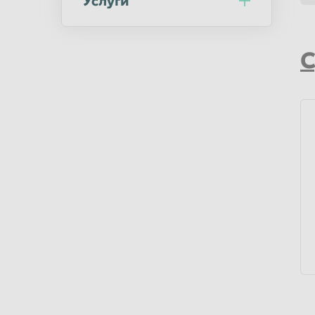
Услуги
Ульяновск
Уссурийск
Хабаровск
Химки
С
Челябинск
Череповец
Шахты
Электросталь
Южно-Сахалинск
Якутск