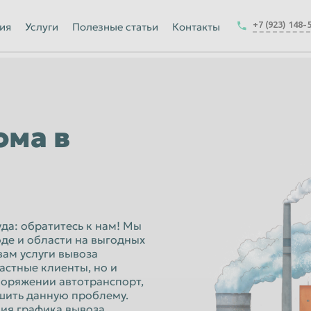
Йошкар-Ола
+7 (923) 148-
ия
Услуги
Полезные статьи
Контакты
Калуга
Керчь
-на-Амуре
Королёв
Краснодар
ома в
Курск
Магнитогорск
Москва
Набережные Челны
уда: обратитесь к нам! Мы
де и области на выгодных
ск
Нижнекамск
вам услуги вывоза
астные клиенты, но и
Новокузнецк
поряжении автотранспорт,
Новочеркасск
шить данную проблему.
ия графика вывоза