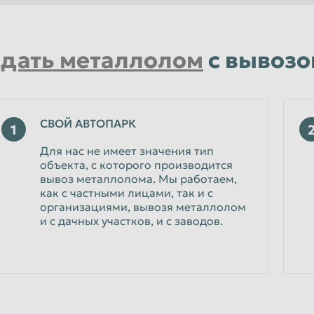
Уфа
Чебоксары
дать металлолом
с вывозо
Чита
Энгельс
Ярославль
СВОЙ АВТОПАРК
1
Для нас не имеет значения тип
объекта, с которого производится
вывоз металлолома. Мы работаем,
как с частными лицами, так и с
организациями, вывозя металлолом
и с дачных участков, и с заводов.