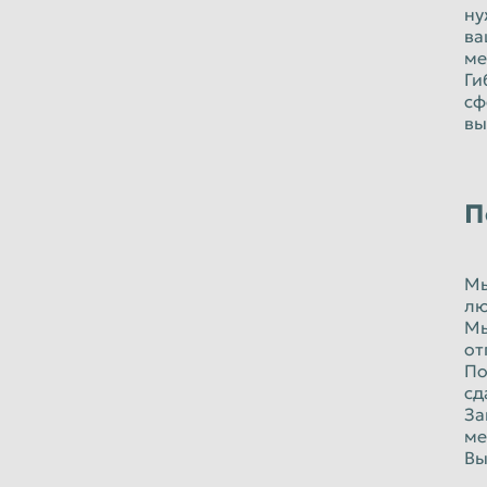
ну
ва
ме
Ги
сф
вы
П
Мы
лю
Мы
от
По
сд
За
ме
Вы