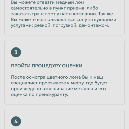
Вы можете отвезти медный лом
Лом медных радиаторов
самостоятельно в пункт приема, либо
заказать транспорт у нас в компании. Так же
Вы можете воспользоваться сопутствующими
от 415
руб/кг
услугами: резкой, погрузкой, демонтажом.
Физические лица
от 415
руб/кг
Юридические лица
3
Лом радиаторов медных (тепловозные)
ПРОЙТИ ПРОЦЕДУРУ ОЦЕНКИ
360
руб/кг
Физические лица
После осмотра цветного лома Вы и наш
360
руб/кг
специалист проезжаете к месту, где будет
Юридические лица
произведено взвешивание металла и его
оценка по прейскуранту.
4