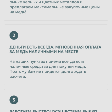
Медь (стружка)
рынке черных и цветных металлов и
предлагаем максимальные закупочные цены
на медь!
от 217
руб/кг
Физические лица
от 217
руб/кг
Юридические лица
2
Медь А-1-1а
ДЕНЬГИ ЕСТЬ ВСЕГДА. МГНОВЕННАЯ ОПЛАТА
проводники тока, шины без примесей и чистая жженка от 2
ЗА МЕДЬ НАЛИЧНЫМИ НА МЕСТЕ
мм
от 590
руб/кг
На наших пунктах приема всегда есть
Физические лица
наличные средства для покупки меди.
от 590
руб/кг
Поэтому Вам не придется долго ждать
Юридические лица
расчета.
Лом электротехнической меди
в масле
3
от 585
руб/кг
Физические лица
РАБОТАЕМ БЫСТРО! ОСУЩЕСТВИМ ВЫКУП