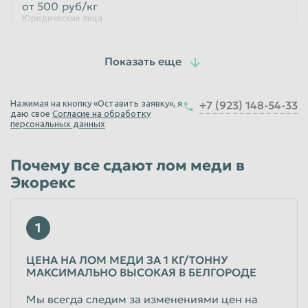
от 500
руб/кг
Юридические лица
Лом меди А-1-1е
чистый, не окисленный жженый кабель (только косы и троса)
от 0,5 мм
от 587
руб/кг
Нажимая на кнопку «Оставить заявку», я
+7 (923) 148-54-33
даю свое
Согласие на обработку
Физические лица
персональных данных
от 587
руб/кг
Юридические лица
Почему все сдают лом меди в
Лом меди А-1-1ж
Экорекс
чистый, не обоженный, без остатков клея и изоляции эмаль
провод от 1 мм
1
от 560
руб/кг
Физические лица
ЦЕНА НА ЛОМ МЕДИ ЗА 1 КГ/ТОННУ
от 560
руб/кг
МАКСИМАЛЬНО ВЫСОКАЯ В БЕЛГОРОДЕ
Юридические лица
Мы всегда следим за изменениями цен на