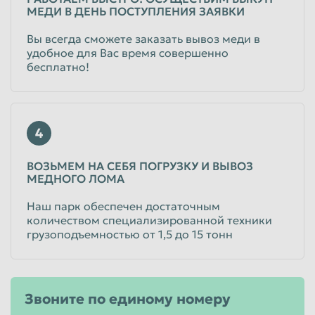
от 585
руб/кг
МЕДИ В ДЕНЬ ПОСТУПЛЕНИЯ ЗАЯВКИ
Юридические лица
Вы всегда сможете заказать вывоз меди в
Лом: медная катанка
удобное для Вас время совершенно
бесплатно!
от 615
руб/кг
Физические лица
от 615
руб/кг
Юридические лица
4
Шинка трансформаторная медная
ВОЗЬМЕМ НА СЕБЯ ПОГРУЗКУ И ВЫВОЗ
МЕДНОГО ЛОМА
от 610
руб/кг
Наш парк обеспечен достаточным
Физические лица
количеством специализированной техники
от 610
руб/кг
грузоподъемностью от 1,5 до 15 тонн
Юридические лица
Лом эмальпровода
Звоните по единому номеру
от 590
руб/кг