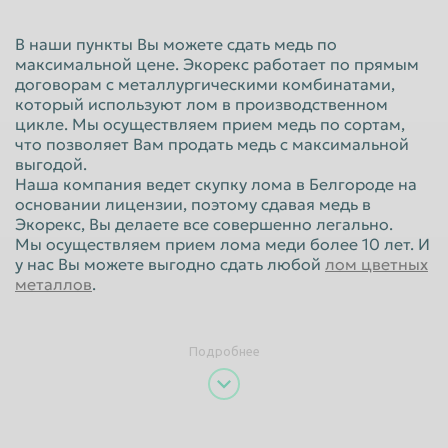
Красноярск
Курган
В наши пункты Вы можете сдать медь по
Курск
Липецк
максимальной цене. Экорекс работает по прямым
договорам с металлургическими комбинатами,
Люберцы
Магнитогорск
который используют лом в производственном
цикле. Мы осуществляем прием медь по сортам,
Махачкала
Миасс
что позволяет Вам продать медь с максимальной
Москва
Мурманск
выгодой.
Наша компания ведет скупку лома в Белгороде на
Мытищи
Набережные Челны
основании лицензии, поэтому сдавая медь в
Экорекс, Вы делаете все совершенно легально.
Нальчик
Нижневартовск
Мы осуществляем прием лома меди более 10 лет. И
у нас Вы можете выгодно сдать любой
лом цветных
Нижнекамск
Нижний Новгород
металлов
.
Нижний Тагил
Новокузнецк
Новороссийск
Новосибирск
Подробнее
Новочеркасск
Норильск
Омск
Орёл
Оренбург
Орск