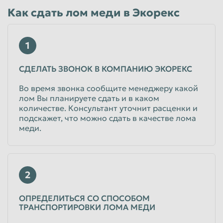
Как сдать лом меди в Экорекс
от 525
руб/кг
Физические лица
от 525
руб/кг
1
Юридические лица
СДЕЛАТЬ ЗВОНОК В КОМПАНИЮ ЭКОРЕКС
Лом: медная стружка
сечка
Во время звонка сообщите менеджеру какой
лом Вы планируете сдать и в каком
от 525
руб/кг
количестве. Консультант уточнит расценки и
Физические лица
подскажет, что можно сдать в качестве лома
от 525
руб/кг
меди.
Юридические лица
Медно-алюминиевых радиаторов
2
от 185
руб/кг
Физические лица
ОПРЕДЕЛИТЬСЯ СО СПОСОБОМ
от 185
руб/кг
ТРАНСПОРТИРОВКИ ЛОМА МЕДИ
Юридические лица