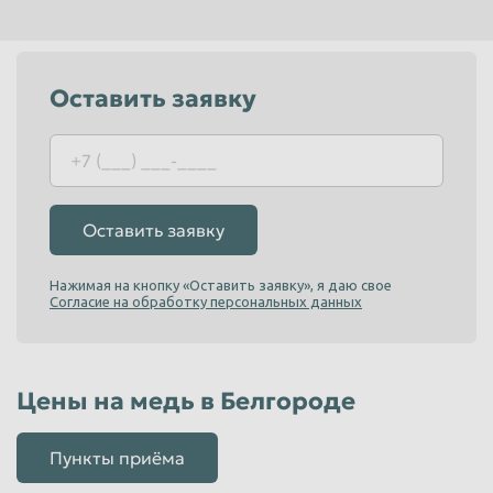
Пенза
Пермь
Петрозаводск
Петропавловск-Камчатский
Оставить заявку
Подольск
Прокопьевск
Псков
Ростов-на-Дону
Рыбинск
Рязань
Салават
Самара
Оставить заявку
Санкт-Петербург
Саранск
Нажимая на кнопку «Оставить заявку», я даю свое
Саратов
Севастополь
Согласие на обработку персональных данных
Северодвинск
Симферополь
Смоленск
Сочи
Цены на медь в Белгороде
Ставрополь
Старый Оскол
Стерлитамак
Сургут
Пункты приёма
Сызрань
Сыктывкар