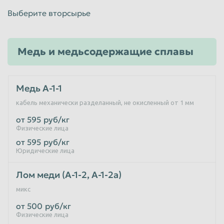
Выберите вторсырье
Таганрог
Тамбов
Тверь
Тольятти
Медь и медьсодержащие сплавы
Томск
Тула
Тюмень
Улан-Удэ
Медь А-1-1
Ульяновск
Уссурийск
кабель механически разделанный, не окисленный от 1 мм
Уфа
Хабаровск
от 595
руб/кг
Химки
Чебоксары
Физические лица
Челябинск
Череповец
от 595
руб/кг
Юридические лица
Чита
Шахты
Лом меди (А-1-2, А-1-2а)
Электросталь
Энгельс
микс
Южно-Сахалинск
Якутск
от 500
руб/кг
Ярославль
Физические лица