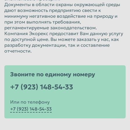
Документы в области охраны окружающей среды
Красноярск
Курган
дают возможность предприятию свести к
минимуму негативное воздействие на природу и
Курск
Липецк
при этом выполнять требования,
Люберцы
Магнитогорск
регламентируемые законодательством.
Компания Экорекс предоставит Вам данную услугу
Махачкала
Миасс
по доступной цене. Вы можете заказать у нас, как
разработку документации, так и составление
Москва
Мурманск
отчетности.
Мытищи
Набережные Челны
Нальчик
Нижневартовск
Звоните по единому номеру
Нижнекамск
Нижний Новгород
+7 (923) 148-54-33
Нижний Тагил
Новокузнецк
Новороссийск
Новосибирск
Или по телефону
Новочеркасск
Норильск
+7 (923) 148-54-33
Омск
Орёл
Оренбург
Орск