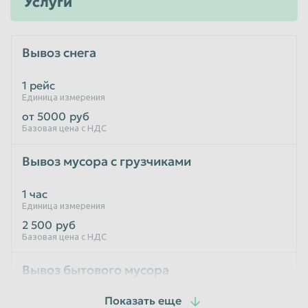
Услуги
Таганрог
Тамбов
Тверь
Тольятти
Вывоз снега
Томск
Тула
1 рейс
Тюмень
Улан-Удэ
Единица измерения
от 5000
руб
Ульяновск
Уссурийск
Базовая цена с НДС
Уфа
Хабаровск
Вывоз мусора с грузчиками
Химки
Чебоксары
Челябинск
Череповец
1 час
Единица измерения
Чита
Шахты
2 500
руб
Базовая цена с НДС
Электросталь
Энгельс
Южно-Сахалинск
Якутск
Вывоз бытового мусора
Ярославль
1 рейс