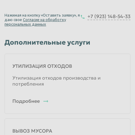
Единица измерения
от 3000
руб
Нажимая на кнопку «Оставить заявку», я
+7 (923) 148-54-33
Базовая цена с НДС
даю свое
Согласие на обработку
персональных данных
Вывоз строительного мусора ГАЗель
Дополнительные услуги
1 час
Единица измерения
2 500
руб
Базовая цена с НДС
УТИЛИЗАЦИЯ ОТХОДОВ
Утилизация отходов производства и
потребления
Подробнее
ВЫВОЗ МУСОРА