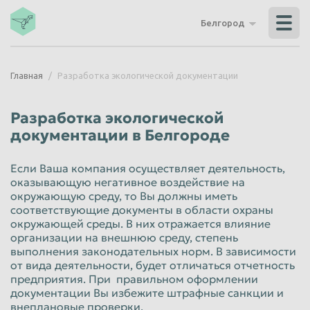
Владикавказ
Владимир
Белгород
Волгоград
Волгодонск
Волжский
Вологда
Главная
Разработка экологической документации
Воронеж
Грозный
Дзержинск
Екатеринбург
Разработка экологической
Иваново
Ижевск
документации в Белгороде
Иркутск
Йошкар-Ола
Если Ваша компания осуществляет деятельность,
Казань
Калининград
оказывающую негативное воздействие на
окружающую среду, то Вы должны иметь
Калуга
Каменск-Уральский
соответствующие документы в области охраны
окружающей среды. В них отражается влияние
Кемерово
Керчь
организации на внешнюю среду, степень
выполнения законодательных норм. В зависимости
Киров
Комсомольск-на-Амуре
от вида деятельности, будет отличаться отчетность
Королёв
Кострома
предприятия. При правильном оформлении
документации Вы избежите штрафные санкции и
Красногорск
Краснодар
внеплановые проверки.