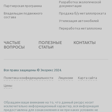
Разработка экологической
Партнерская программа
документации
Пенза
Пермь
Владельцам подвижного
Продажа б/у металлопроката
Петрозаводск
Петропавловск-Камчатский
состава
Утилизация автомобилей
Подольск
Прокопьевск
Переработка металлолома
Псков
Ростов-на-Дону
Рыбинск
Рязань
ЧАСТЫЕ
ПОЛЕЗНЫЕ
КОНТАКТЫ
ВОПРОСЫ
СТАТЬИ
Салават
Самара
Санкт-Петербург
Саранск
Саратов
Севастополь
Все права защищены © Экорекс 2024.
Северодвинск
Симферополь
Политика конфиденциальности
Лицензии
Карта сайта
Смоленск
Сочи
Цены
Ставрополь
Старый Оскол
Обращаем ваше внимание на то, что данный ресурс носит
Стерлитамак
Сургут
исключительно информационный характер, вся информация
предоставлена для ознакомления и ни при каких условиях не
Сызрань
Сыктывкар