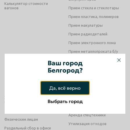
Калькулятор стоимости
Красноярск
Курган
вагонов
Прием стекла и стеклотары
Курск
Липецк
Прием пластика, полимеров
Прием макулатуры
Люберцы
Магнитогорск
Прием радиодеталей
Махачкала
Миасс
Прием электронного лома
Москва
Мурманск
Прием металлопроката б/у
Мытищи
Набережные Челны
Скупка поддонов
Ваш город
Нальчик
Нижневартовск
Белгород?
Скупка электродов
Нижнекамск
Нижний Новгород
РЕШЕНИЯ
УСЛУГИ
Нижний Тагил
Новокузнецк
Да, всё верно
Новороссийск
Новосибирск
Экологический аудит
Демонтаж конструкций
Выбрать город
предприятий
Вывоз мусора
Новочеркасск
Норильск
Транзитные поставки
Аренда спецтехники
Омск
Орёл
Физическим лицам
Утилизация отходов
Оренбург
Орск
Раздельный сбор в офисе