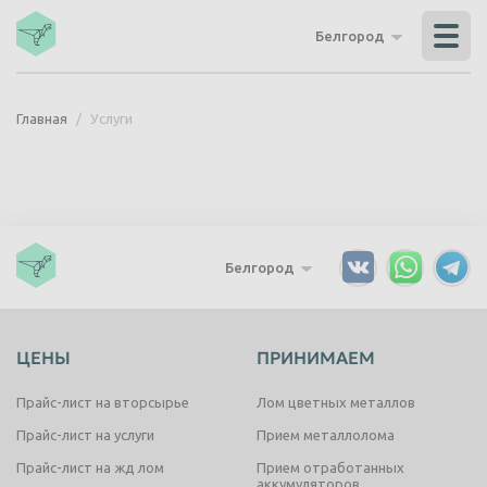
Владикавказ
Владимир
Белгород
Волгоград
Волгодонск
Волжский
Вологда
Главная
Услуги
Воронеж
Грозный
Дзержинск
Екатеринбург
Иваново
Ижевск
Иркутск
Йошкар-Ола
Белгород
Казань
Калининград
Калуга
Каменск-Уральский
ЦЕНЫ
ПРИНИМАЕМ
Кемерово
Керчь
Киров
Комсомольск-на-Амуре
Прайс-лист на вторсырье
Лом цветных металлов
Королёв
Кострома
Прайс-лист на услуги
Прием металлолома
Прайс-лист на жд лом
Прием отработанных
Красногорск
Краснодар
аккумуляторов